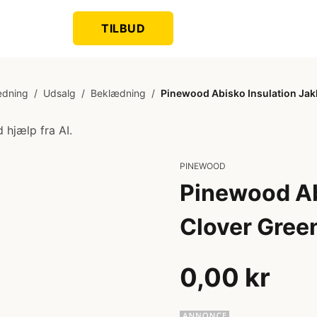
TILBUD
ædning
/
Udsalg
/
Beklædning
/
Pinewood Abisko Insulation Jak
 hjælp fra AI.
PINEWOOD
Pinewood Ab
Clover Gree
0,00 kr