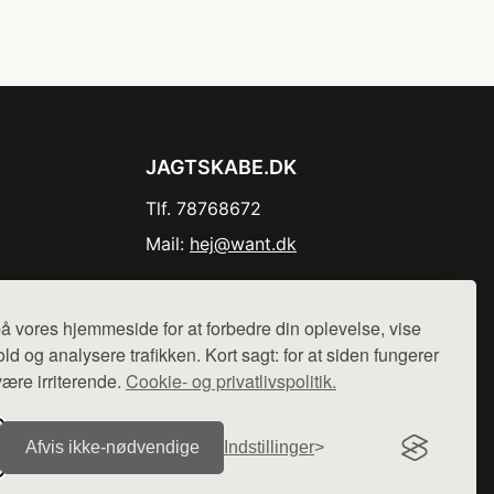
JAGTSKABE.DK
Tlf. 78768672
Mail:
hej@want.dk
Cookie- og privatlivspolitik
å vores hjemmeside for at forbedre din oplevelse, vise
ld og analysere trafikken. Kort sagt: for at siden fungerer
være irriterende.
Cookie- og privatlivspolitik.
r sælges ikke varer fra denne side - vi henviser til de shops,
Afvis ikke‑nødvendige
Indstillinger