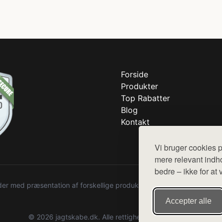
Forside
Produkter
Top Rabatter
Blog
Kontakt
Vi bruger cookies p
mere relevant indho
bedre – ikke for at 
r med præsentation af forskellige produkter fra diverse webshops. De
Accepter alle
© 2026 jagtskabe.dk. Alle rettigheder forbeholdes.