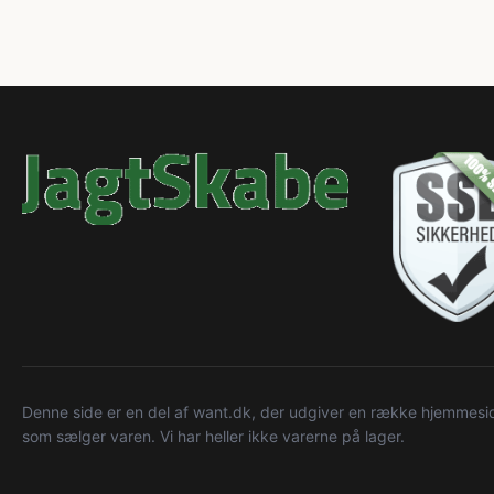
Denne side er en del af want.dk, der udgiver en række hjemmeside
som sælger varen. Vi har heller ikke varerne på lager.