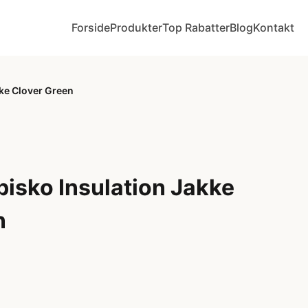
Forside
Produkter
Top Rabatter
Blog
Kontakt
ke Clover Green
isko Insulation Jakke
n