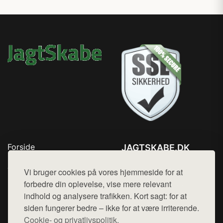
Forside
JAGTSKABE.DK
Produkter
Tlf. 78768672
Top Rabatter
Vi bruger cookies på vores hjemmeside for at
Mail:
hej@want.dk
Blog
forbedre din oplevelse, vise mere relevant
Kontakt
indhold og analysere trafikken. Kort sagt: for at
Cookie- og privatlivspolitik
siden fungerer bedre – ikke for at være irriterende.
Cookie- og privatlivspolitik.