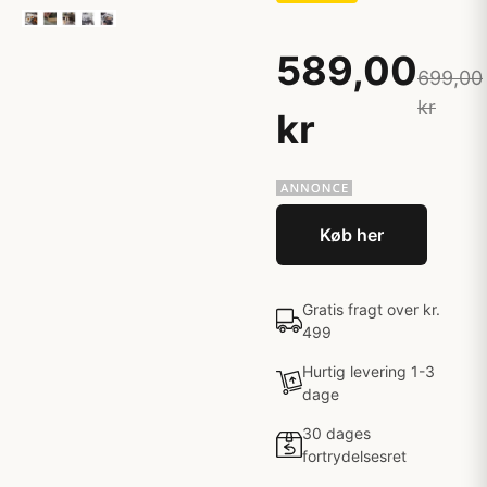
589,00
699,00
kr
kr
Køb her
Gratis fragt over kr.
499
Hurtig levering 1-3
dage
30 dages
fortrydelsesret