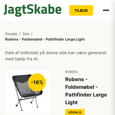
TILBUD
Forside
/
Stol
/
Robens - Foldemøbel - Pathfinder Large Light
Dele af indholdet på denne side kan være genereret
med hjælp fra AI.
ROBENS
Robens -
-16%
Foldemøbel -
Pathfinder Large
Light
UDSALG