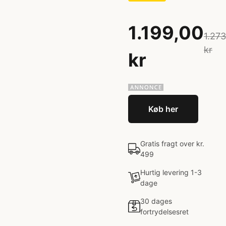
1.199,00
1.27
kr
kr
Køb her
Gratis fragt over kr.
499
Hurtig levering 1-3
dage
30 dages
fortrydelsesret