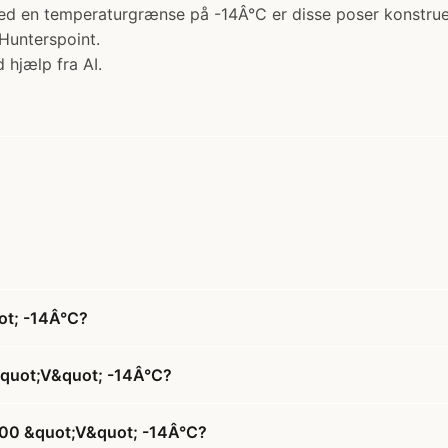
ed en temperaturgrænse på -14Â°C er disse poser konstruer
Hunterspoint.
 hjælp fra AI.
ot; -14Â°C?
&quot;V&quot; -14Â°C?
 600 &quot;V&quot; -14Â°C?