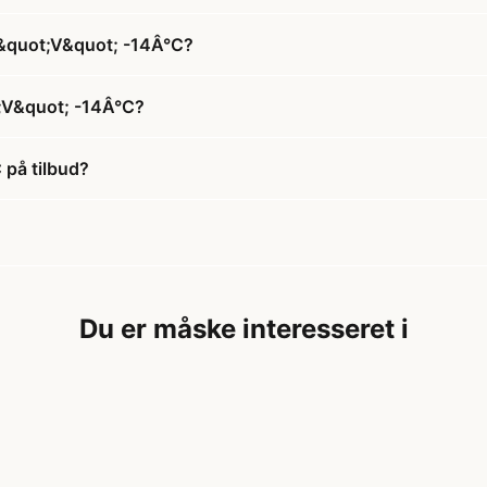
0 &quot;V&quot; -14Â°C?
;V&quot; -14Â°C?
på tilbud?
Du er måske interesseret i