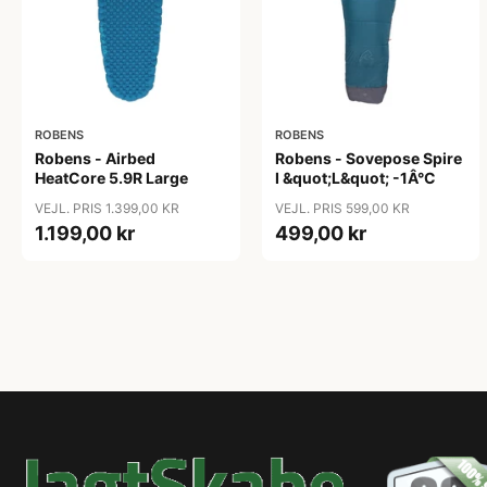
ROBENS
ROBENS
Robens - Airbed
Robens - Sovepose Spire
HeatCore 5.9R Large
I &quot;L&quot; -1Â°C
VEJL. PRIS 1.399,00 KR
VEJL. PRIS 599,00 KR
1.199,00 kr
499,00 kr