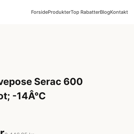
Forside
Produkter
Top Rabatter
Blog
Kontakt
vepose Serac 600
t; -14Â°C
r