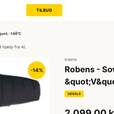
TILBUD
quot; -14Â°C
 hjælp fra AI.
ROBENS
Robens - So
-14%
&quot;V&quo
UDSALG
2.099,00 k