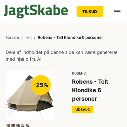
TILBUD
Forside
/
Telt
/
Robens - Telt Klondike 6 personer
Dele af indholdet på denne side kan være genereret
med hjælp fra AI.
ROBENS
Robens - Telt
-25%
Klondike 6
personer
UDSALG