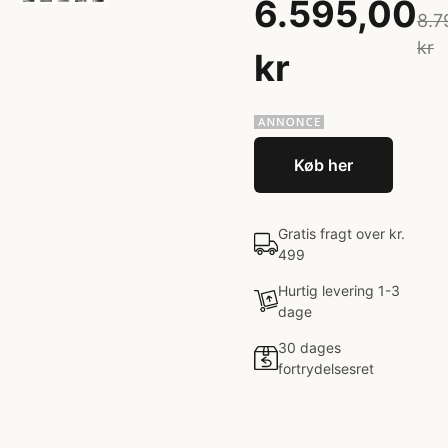
6.595,00
8.7
kr
kr
Køb her
Gratis fragt over kr.
499
Hurtig levering 1-3
dage
30 dages
fortrydelsesret