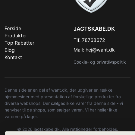
Forside
JAGTSKABE.DK
Produkter
Tlf. 78768672
Top Rabatter
Mail:
hej@want.dk
Blog
Kontakt
Cookie- og privatlivspolitik
Denne side er en del af want.dk, der udgiver en række
hjemmesider med præsentation af forskellige produkter fra
diverse webshops. Der sælges ikke varer fra denne side - vi
henviser til de shops, som sælger varen. Vi har heller ikke
varerne på lager.
© 2026 jagtskabe.dk. Alle rettigheder forbeholdes.