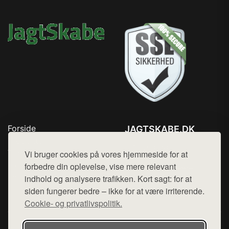
Forside
JAGTSKABE.DK
Produkter
Tlf. 78768672
Top Rabatter
Vi bruger cookies på vores hjemmeside for at
Mail:
hej@want.dk
Blog
forbedre din oplevelse, vise mere relevant
Kontakt
indhold og analysere trafikken. Kort sagt: for at
Cookie- og privatlivspolitik
siden fungerer bedre – ikke for at være irriterende.
Cookie- og privatlivspolitik.