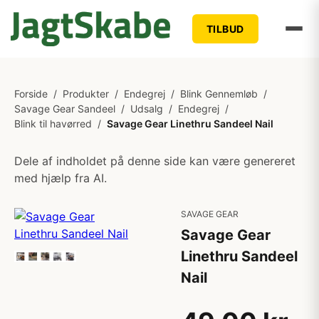
TILBUD
Forside
/
Produkter
/
Endegrej
/
Blink Gennemløb
/
Savage Gear Sandeel
/
Udsalg
/
Endegrej
/
Blink til havørred
/
Savage Gear Linethru Sandeel Nail
Dele af indholdet på denne side kan være genereret
med hjælp fra AI.
SAVAGE GEAR
Savage Gear
Linethru Sandeel
Nail