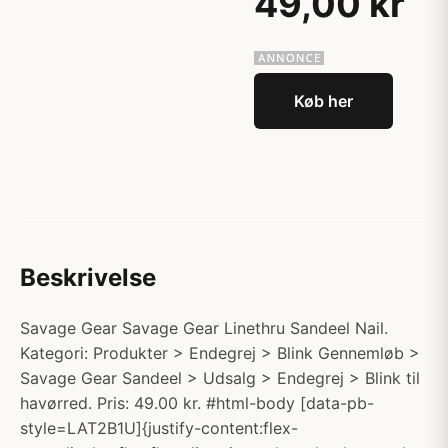
49,00 kr
Køb her
Beskrivelse
Savage Gear Savage Gear Linethru Sandeel Nail.
Kategori: Produkter > Endegrej > Blink Gennemløb >
Savage Gear Sandeel > Udsalg > Endegrej > Blink til
havørred. Pris: 49.00 kr. #html-body [data-pb-
style=LAT2B1U]{justify-content:flex-