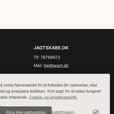
JAGTSKABE.DK
Tlf. 78768672
Mail:
hej@want.dk
Cookie- og privatlivspolitik
å vores hjemmeside for at forbedre din oplevelse, vise
ld og analysere trafikken. Kort sagt: for at siden fungerer
være irriterende.
Cookie- og privatlivspolitik.
r sælges ikke varer fra denne side - vi henviser til de shops,
Afvis ikke‑nødvendige
Indstillinger