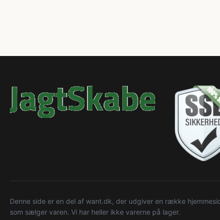
Denne side er en del af want.dk, der udgiver en række hjemmeside
som sælger varen. Vi har heller ikke varerne på lager.