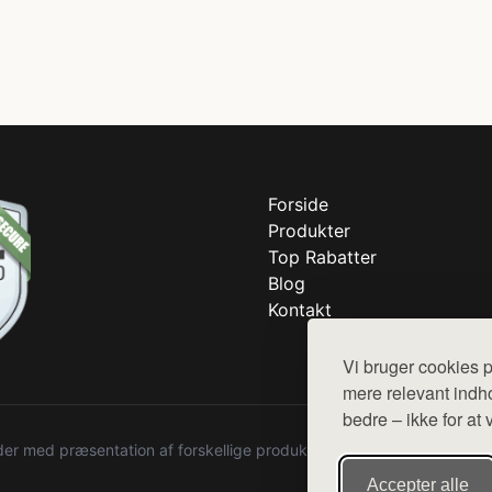
Forside
Produkter
Top Rabatter
Blog
Kontakt
Vi bruger cookies p
mere relevant indho
bedre – ikke for at 
r med præsentation af forskellige produkter fra diverse webshops. De
Accepter alle