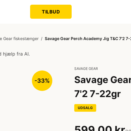
TILBUD
e Gear fiskestænger
/
Savage Gear Perch Academy Jig T&C 7'2 7
 hjælp fra AI.
SAVAGE GEAR
Savage Gear
-33%
7'2 7-22gr
UDSALG
599,00 kr