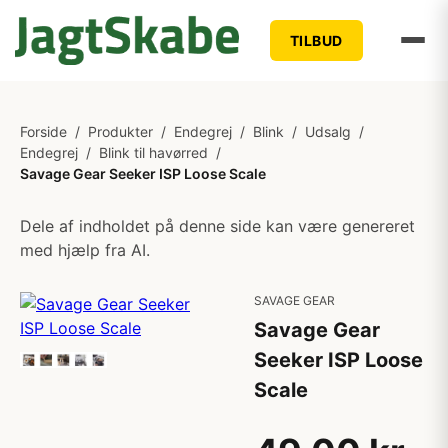
TILBUD
Forside
/
Produkter
/
Endegrej
/
Blink
/
Udsalg
/
Endegrej
/
Blink til havørred
/
Savage Gear Seeker ISP Loose Scale
Dele af indholdet på denne side kan være genereret
med hjælp fra AI.
SAVAGE GEAR
Savage Gear
Seeker ISP Loose
Scale