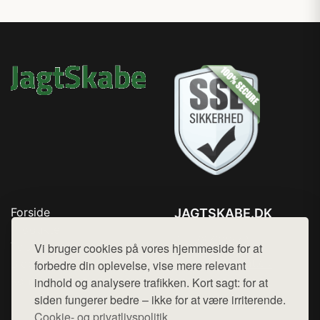
Forside
JAGTSKABE.DK
Produkter
Tlf. 78768672
Top Rabatter
Vi bruger cookies på vores hjemmeside for at
Mail:
hej@want.dk
Blog
forbedre din oplevelse, vise mere relevant
Kontakt
indhold og analysere trafikken. Kort sagt: for at
Cookie- og privatlivspolitik
siden fungerer bedre – ikke for at være irriterende.
Cookie- og privatlivspolitik.