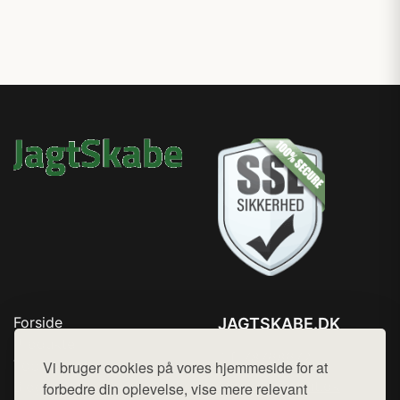
Forside
JAGTSKABE.DK
Produkter
Tlf. 78768672
Top Rabatter
Vi bruger cookies på vores hjemmeside for at
Mail:
hej@want.dk
Blog
forbedre din oplevelse, vise mere relevant