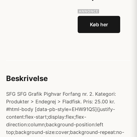
Køb her
Beskrivelse
SFG SFG Grafik Pighvar Forfang nr. 2. Kategori:
Produkter > Endegrej > Fladfisk. Pris: 25.00 kr.
#html-body [data-pb-style=EHW91QS]{justify-
content:flex-start;display:flex;flex-
direction:column;background-position:left
top;background-size:cover;background-repeat:no-