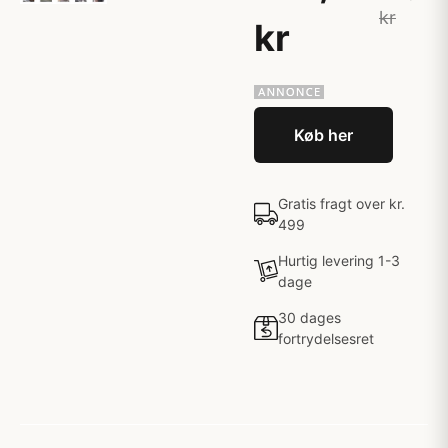
kr
kr
Køb her
Gratis fragt over kr.
499
Hurtig levering 1-3
dage
30 dages
fortrydelsesret