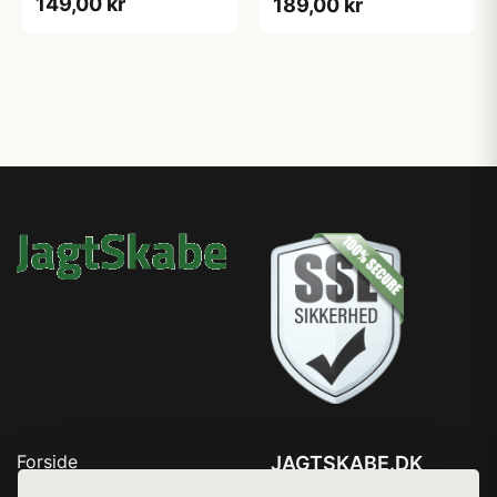
149,00 kr
189,00 kr
Forside
JAGTSKABE.DK
Produkter