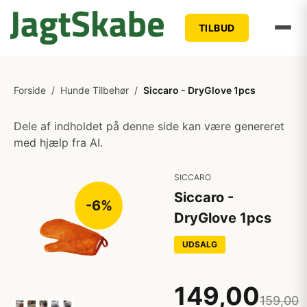
TILBUD
Forside
/
Hunde Tilbehør
/
Siccaro - DryGlove 1pcs
Dele af indholdet på denne side kan være genereret
med hjælp fra AI.
SICCARO
Siccaro -
-6%
DryGlove 1pcs
UDSALG
149,00
159,00