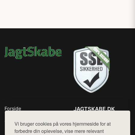
Forside
JAGTSKABE.DK
Produkter
Tlf. 78768672
Top Rabatter
Vi bruger cookies på vores hjemmeside for at
Mail:
hej@want.dk
Blog
forbedre din oplevelse, vise mere relevant