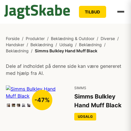
TILBUD
Forside
/
Produkter
/
Beklædning & Outdoor
/
Diverse
/
Handsker
/
Beklædning
/
Udsalg
/
Beklædning
/
Beklædning
/
Simms Bulkley Hand Muff Black
Dele af indholdet på denne side kan være genereret
med hjælp fra AI.
SIMMS
Simms Bulkley
-47%
Hand Muff Black
UDSALG