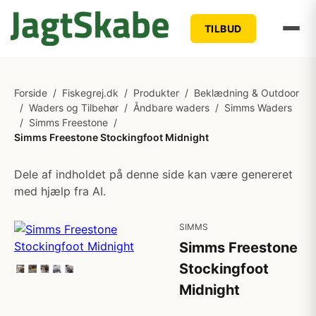
TILBUD
Forside
/
Fiskegrej.dk
/
Produkter
/
Beklædning & Outdoor
/
Waders og Tilbehør
/
Åndbare waders
/
Simms Waders
/
Simms Freestone
/
Simms Freestone Stockingfoot Midnight
Dele af indholdet på denne side kan være genereret
med hjælp fra AI.
SIMMS
Simms Freestone
Stockingfoot
Midnight