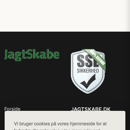
Forside
JAGTSKABE.DK
Produkter
Tlf. 78768672
Top Rabatter
Vi bruger cookies på vores hjemmeside for at
Mail:
hej@want.dk
Blog