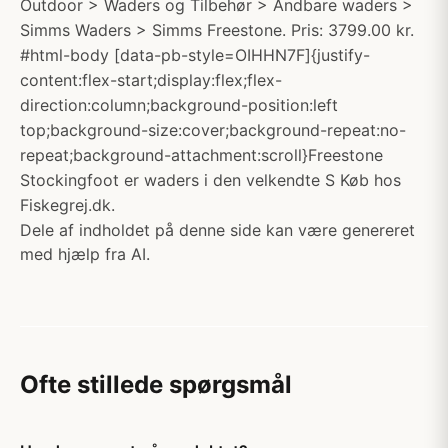
Outdoor > Waders og Tilbehør > Åndbare waders >
Simms Waders > Simms Freestone. Pris: 3799.00 kr.
#html-body [data-pb-style=OIHHN7F]{justify-
content:flex-start;display:flex;flex-
direction:column;background-position:left
top;background-size:cover;background-repeat:no-
repeat;background-attachment:scroll}Freestone
Stockingfoot er waders i den velkendte S Køb hos
Fiskegrej.dk.
Dele af indholdet på denne side kan være genereret
med hjælp fra AI.
Ofte stillede spørgsmål