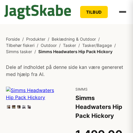
TILBUD
Forside
/
Produkter
/
Beklædning & Outdoor
/
Tilbehør fiskeri
/
Outdoor
/
Tasker
/
Tasker/Bagage
/
Simms tasker
/
Simms Headwaters Hip Pack Hickory
Dele af indholdet på denne side kan være genereret
med hjælp fra AI.
SIMMS
Simms
Headwaters Hip
Pack Hickory