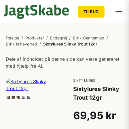
TILBUD
Forside
/
Produkter
/
Endegrej
/
Blink Gennemløb
/
Blink til havørred
/
Sixtylures Slinky Trout 12gr
Dele af indholdet på denne side kan være genereret
med hjælp fra AI.
SIXTY LURES
Sixtylures Slinky
Trout 12gr
69,95 kr