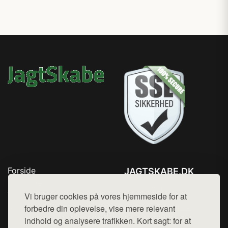
Forside
JAGTSKABE.DK
Produkter
Tlf. 78768672
Top Rabatter
Vi bruger cookies på vores hjemmeside for at
Mail:
hej@want.dk
Blog
forbedre din oplevelse, vise mere relevant
Kontakt
indhold og analysere trafikken. Kort sagt: for at
Cookie- og privatlivspolitik