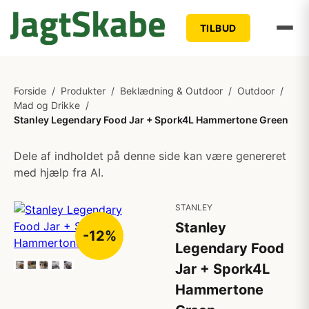
TILBUD
Forside
/
Produkter
/
Beklædning & Outdoor
/
Outdoor
/
Mad og Drikke
/
Stanley Legendary Food Jar + Spork4L Hammertone Green
Dele af indholdet på denne side kan være genereret
med hjælp fra AI.
STANLEY
Stanley
-12%
Legendary Food
Jar + Spork4L
Hammertone