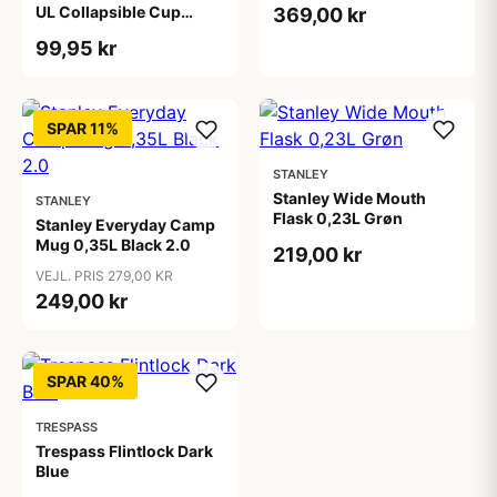
UL Collapsible Cup
369,00 kr
Orange Puffin's Bill
99,95 kr
Orange
SPAR 11%
STANLEY
Stanley Wide Mouth
STANLEY
Flask 0,23L Grøn
Stanley Everyday Camp
Mug 0,35L Black 2.0
219,00 kr
VEJL. PRIS 279,00 KR
249,00 kr
SPAR 40%
TRESPASS
Trespass Flintlock Dark
Blue