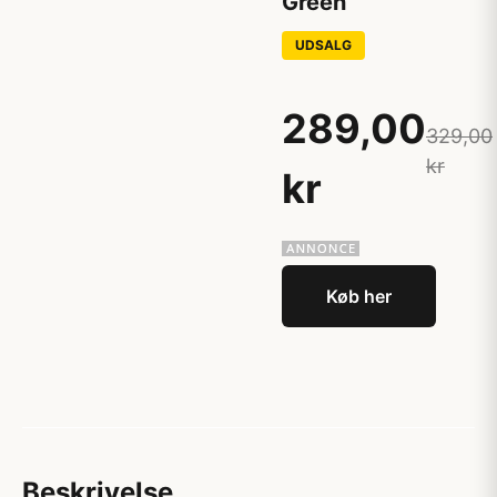
Green
UDSALG
289,00
329,00
kr
kr
Køb her
Beskrivelse