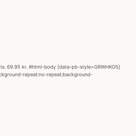
 Pris: 69.95 kr. #html-body [data-pb-style=GRWHKO5]
;background-repeat:no-repeat;background-