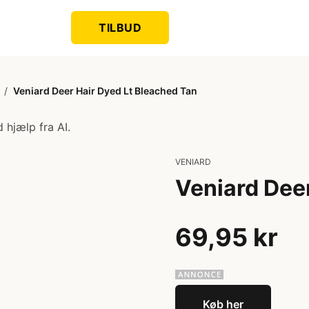
TILBUD
/
Veniard Deer Hair Dyed Lt Bleached Tan
 hjælp fra AI.
VENIARD
Veniard Dee
69,95 kr
Køb her