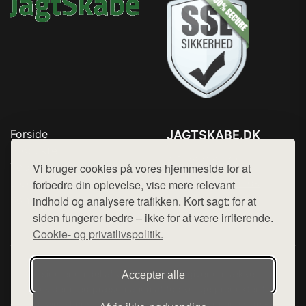
Forside
JAGTSKABE.DK
Produkter
Tlf. 78768672
Top Rabatter
Vi bruger cookies på vores hjemmeside for at
Mail:
hej@want.dk
Blog
forbedre din oplevelse, vise mere relevant
Kontakt
indhold og analysere trafikken. Kort sagt: for at
Cookie- og privatlivspolitik
siden fungerer bedre – ikke for at være irriterende.
Cookie- og privatlivspolitik.
Denne side er en del af want.dk, der udgiver en række
Accepter alle
hjemmesider med præsentation af forskellige produkter fra
diverse webshops. Der sælges ikke varer fra denne side - vi