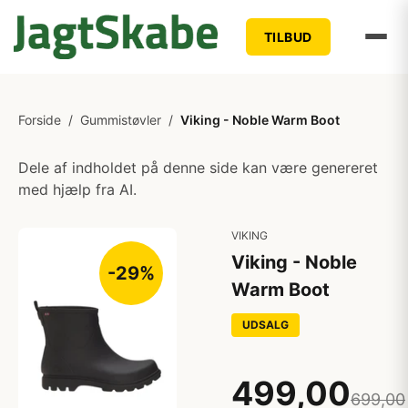
TILBUD
Forside
/
Gummistøvler
/
Viking - Noble Warm Boot
Dele af indholdet på denne side kan være genereret
med hjælp fra AI.
VIKING
Viking - Noble
-29%
Warm Boot
UDSALG
499,00
699,00