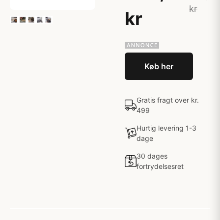
kr
kr
Køb her
Gratis fragt over kr.
499
Hurtig levering 1-3
dage
30 dages
fortrydelsesret