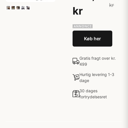
kr
kr
Køb her
Gratis fragt over kr.
499
Hurtig levering 1-3
dage
30 dages
fortrydelsesret