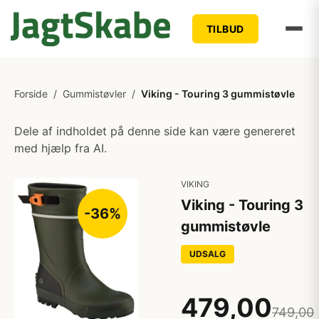
TILBUD
Forside
/
Gummistøvler
/
Viking - Touring 3 gummistøvle
Dele af indholdet på denne side kan være genereret
med hjælp fra AI.
VIKING
Viking - Touring 3
-36%
gummistøvle
UDSALG
479,00
749,00