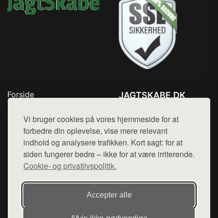
Forside
JAGTSKABE.DK
Produkter
Tlf. 78768672
Top Rabatter
Vi bruger cookies på vores hjemmeside for at
Mail:
hej@want.dk
Blog
forbedre din oplevelse, vise mere relevant
Kontakt
indhold og analysere trafikken. Kort sagt: for at
Cookie- og privatlivspolitik
siden fungerer bedre – ikke for at være irriterende.
Cookie- og privatlivspolitik.
Denne side er en del af want.dk, der udgiver en række
Accepter alle
hjemmesider med præsentation af forskellige produkter fra
diverse webshops. Der sælges ikke varer fra denne side - vi