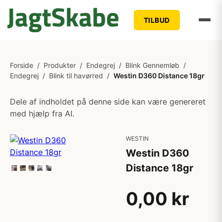
TILBUD
Forside
/
Produkter
/
Endegrej
/
Blink Gennemløb
/
Endegrej
/
Blink til havørred
/
Westin D360 Distance 18gr
Dele af indholdet på denne side kan være genereret
med hjælp fra AI.
WESTIN
Westin D360
Distance 18gr
0,00 kr