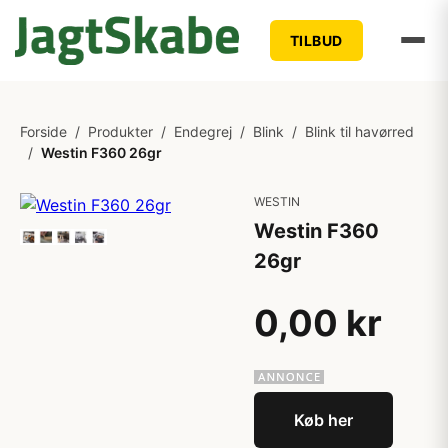
TILBUD
Forside
/
Produkter
/
Endegrej
/
Blink
/
Blink til havørred
/
Westin F360 26gr
WESTIN
Westin F360
26gr
0,00 kr
Køb her