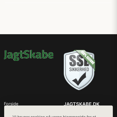
Forside
JAGTSKABE.DK
Produkter
Tlf. 78768672
Top Rabatter
Vi bruger cookies på vores hjemmeside for at