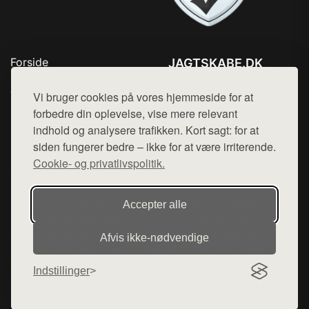
Forside
JAGTSKABE.DK
Produkter
Tlf. 78768672
Top Rabatter
Vi bruger cookies på vores hjemmeside for at
Mail:
hej@want.dk
Blog
forbedre din oplevelse, vise mere relevant
Kontakt
indhold og analysere trafikken. Kort sagt: for at
Cookie- og privatlivspolitik
siden fungerer bedre – ikke for at være irriterende.
Cookie- og privatlivspolitik.
Denne side er en del af want.dk, der udgiver en række
Accepter alle
hjemmesider med præsentation af forskellige produkter fra
diverse webshops. Der sælges ikke varer fra denne side - vi
Afvis ikke‑nødvendige
henviser til de shops, som sælger varen. Vi har heller ikke
varerne på lager.
Indstillinger
© 2026 jagtskabe.dk. Alle rettigheder forbeholdes.