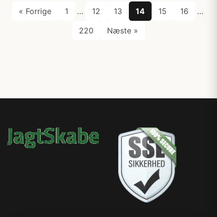
« Forrige
1
…
12
13
14
15
16
…
220
Næste »