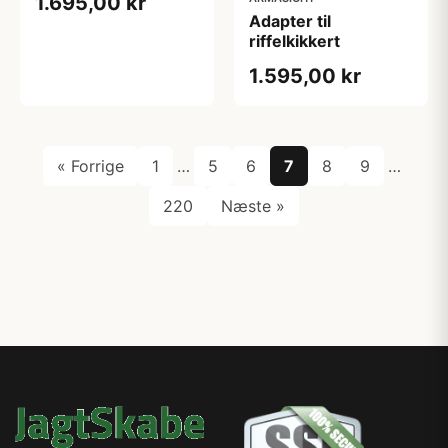
1.695,00 kr
Adapter til
riffelkikkert
1.595,00 kr
« Forrige
1
…
5
6
7
8
9
…
220
Næste »