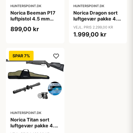
HUNTERSPOINT.DK
HUNTERSPOINT.DK
Norica Beeman P17
Norica Dragon sort
luftpistol 4.5 mm
luftgevær pakke 4.5
GRS system.
mm. incl kikkert
VEJL. PRIS 2.299,00 KR
899,00 kr
4x32, taske og hagl
1.999,00 kr
SPAR 7%
HUNTERSPOINT.DK
Norica Titan sort
luftgevær pakke 4.5
mm. incl kikkert