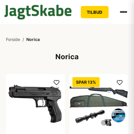
TILBUD
Forside
/
Norica
Norica
SPAR 13%