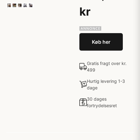
kr
Køb her
Gratis fragt over kr.
499
Hurtig levering 1-3
dage
30 dages
fortrydelsesret