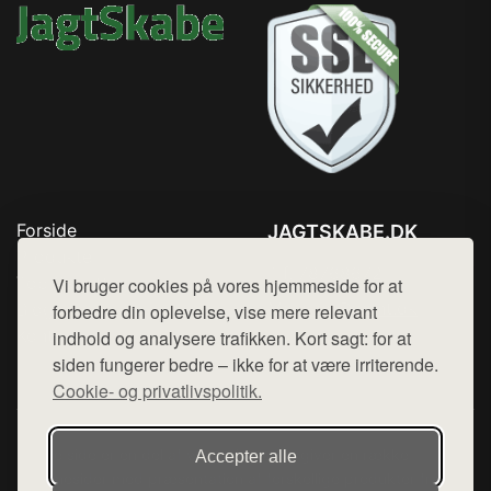
Forside
JAGTSKABE.DK
Produkter
Tlf. 78768672
Top Rabatter
Vi bruger cookies på vores hjemmeside for at
Mail:
hej@want.dk
Blog
forbedre din oplevelse, vise mere relevant
Kontakt
indhold og analysere trafikken. Kort sagt: for at
Cookie- og privatlivspolitik
siden fungerer bedre – ikke for at være irriterende.
Cookie- og privatlivspolitik.
Denne side er en del af want.dk, der udgiver en række
Accepter alle
hjemmesider med præsentation af forskellige produkter fra