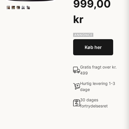
999,00
kr
Køb her
Gratis fragt over kr.
499
Hurtig levering 1-3
dage
30 dages
fortrydelsesret