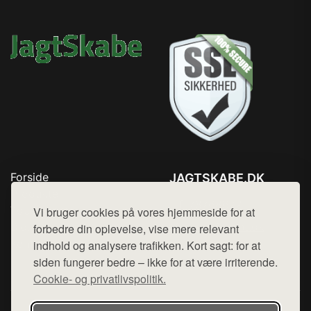
Forside
JAGTSKABE.DK
Produkter
Tlf. 78768672
Top Rabatter
Vi bruger cookies på vores hjemmeside for at
Mail:
hej@want.dk
Blog
forbedre din oplevelse, vise mere relevant
Kontakt
indhold og analysere trafikken. Kort sagt: for at
Cookie- og privatlivspolitik
siden fungerer bedre – ikke for at være irriterende.
Cookie- og privatlivspolitik.