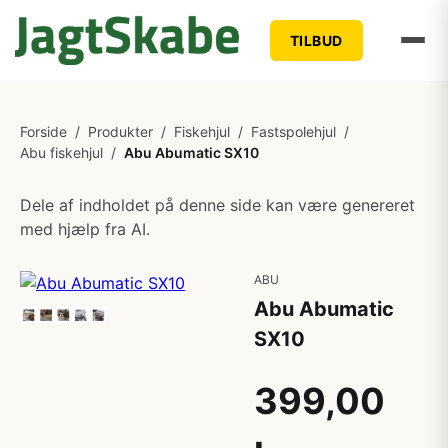
TILBUD
Forside
/
Produkter
/
Fiskehjul
/
Fastspolehjul
/
Abu fiskehjul
/
Abu Abumatic SX10
Dele af indholdet på denne side kan være genereret
med hjælp fra AI.
ABU
Abu Abumatic
SX10
399,00