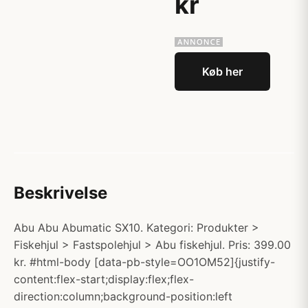
kr
Køb her
Beskrivelse
Abu Abu Abumatic SX10. Kategori: Produkter >
Fiskehjul > Fastspolehjul > Abu fiskehjul. Pris: 399.00
kr. #html-body [data-pb-style=OO1OM52]{justify-
content:flex-start;display:flex;flex-
direction:column;background-position:left