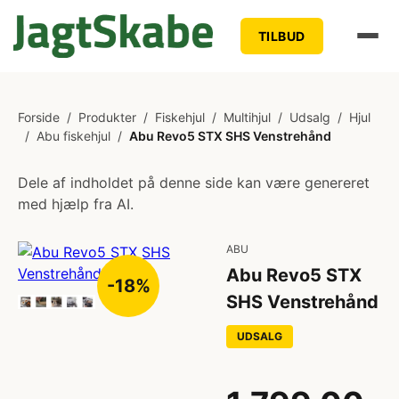
TILBUD
Forside
/
Produkter
/
Fiskehjul
/
Multihjul
/
Udsalg
/
Hjul
/
Abu fiskehjul
/
Abu Revo5 STX SHS Venstrehånd
Dele af indholdet på denne side kan være genereret
med hjælp fra AI.
ABU
Abu Revo5 STX
-18%
SHS Venstrehånd
UDSALG