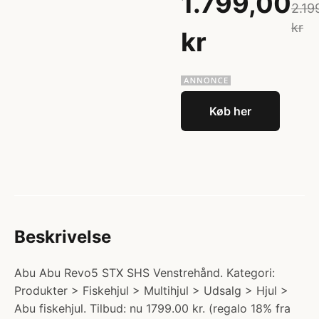
1.799,00
2.19
kr
kr
Køb her
Beskrivelse
Abu Abu Revo5 STX SHS Venstrehånd. Kategori:
Produkter > Fiskehjul > Multihjul > Udsalg > Hjul >
Abu fiskehjul. Tilbud: nu 1799.00 kr. (regalo 18% fra