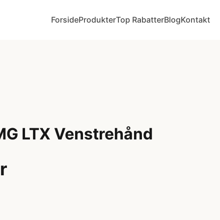
Forside
Produkter
Top Rabatter
Blog
Kontakt
MG LTX Venstrehånd
r