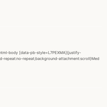
 #html-body [data-pb-style=L7PEXMA]{justify-
ound-repeat:no-repeat;background-attachment:scroll}Med