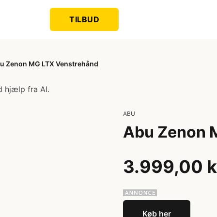
TILBUD
u Zenon MG LTX Venstrehånd
 hjælp fra AI.
ABU
Abu Zenon 
3.999,00 k
Køb her