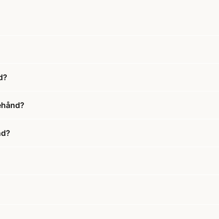
d?
ehånd?
nd?