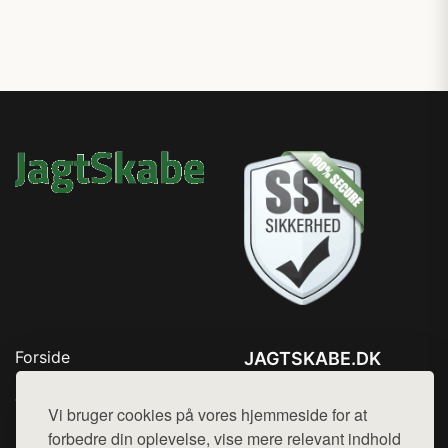
Forside
JAGTSKABE.DK
Produkter
Tlf. 78768672
Top Rabatter
Vi bruger cookies på vores hjemmeside for at
Mail:
hej@want.dk
Blog
forbedre din oplevelse, vise mere relevant indhold