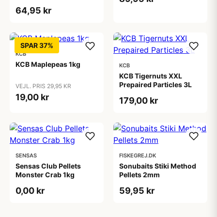
Squid
64,95 kr
SPAR 37%
KCB
KCB Maplepeas 1kg
KCB
KCB Tigernuts XXL
Prepaired Particles 3L
VEJL. PRIS 29,95 KR
19,00 kr
179,00 kr
SENSAS
FISKEGREJ.DK
Sensas Club Pellets
Sonubaits Stiki Method
Monster Crab 1kg
Pellets 2mm
0,00 kr
59,95 kr