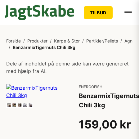
TILBUD
Forside
/
Produkter
/
Karpe & Stør
/
Partikler/Pellets
/
Agn
/
BenzarmixTigernuts Chili 3kg
Dele af indholdet på denne side kan være genereret
med hjælp fra AI.
ENERGOFISH
BenzarmixTigernut
Chili 3kg
159,00 kr