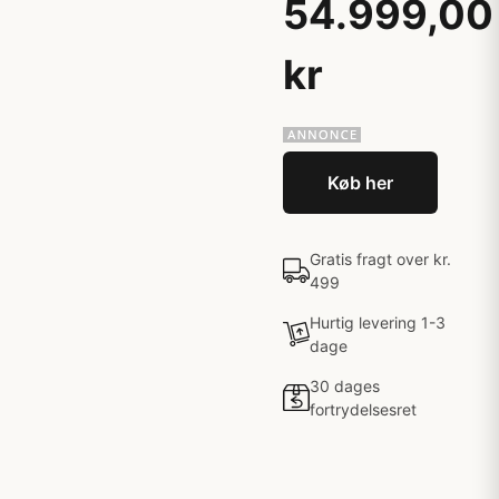
54.999,00
kr
Køb her
Gratis fragt over kr.
499
Hurtig levering 1-3
dage
30 dages
fortrydelsesret