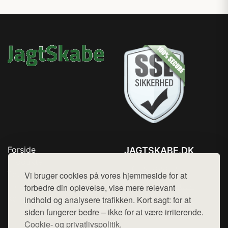
Forside
JAGTSKABE.DK
Produkter
Tlf. 78768672
Top Rabatter
Vi bruger cookies på vores hjemmeside for at
Mail:
hej@want.dk
Blog
forbedre din oplevelse, vise mere relevant
Kontakt
indhold og analysere trafikken. Kort sagt: for at
Cookie- og privatlivspolitik
siden fungerer bedre – ikke for at være irriterende.
Cookie- og privatlivspolitik.