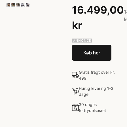
16.499,00
1
k
kr
Køb her
Gratis fragt over kr.
499
Hurtig levering 1-3
dage
30 dages
fortrydelsesret