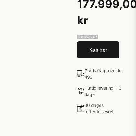
177.999,0
kr
Køb her
Gratis fragt over kr.
499
Hurtig levering 1-3
dage
30 dages
fortrydelsesret