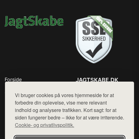
Forside
JAGTSKABE.DK
Produkter
Tlf. 78768672
Top Rabatter
Vi bruger cookies på vores hjemmeside for at
Mail:
hej@want.dk
Blog
forbedre din oplevelse, vise mere relevant
Kontakt
indhold og analysere trafikken. Kort sagt: for at
Cookie- og privatlivspolitik
siden fungerer bedre – ikke for at være irriterende.
Cookie- og privatlivspolitik.