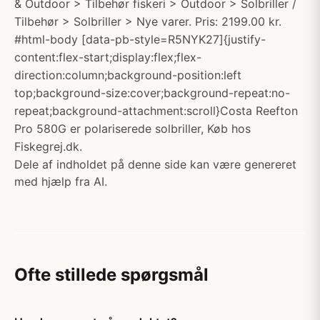
& Outdoor > Tilbehør fiskeri > Outdoor > Solbriller /
Tilbehør > Solbriller > Nye varer. Pris: 2199.00 kr.
#html-body [data-pb-style=R5NYK27]{justify-
content:flex-start;display:flex;flex-
direction:column;background-position:left
top;background-size:cover;background-repeat:no-
repeat;background-attachment:scroll}Costa Reefton
Pro 580G er polariserede solbriller, Køb hos
Fiskegrej.dk.
Dele af indholdet på denne side kan være genereret
med hjælp fra AI.
Ofte stillede spørgsmål