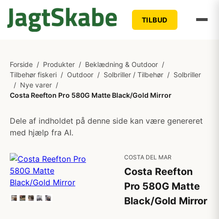
TILBUD
Forside
/
Produkter
/
Beklædning & Outdoor
/
Tilbehør fiskeri
/
Outdoor
/
Solbriller / Tilbehør
/
Solbriller
/
Nye varer
/
Costa Reefton Pro 580G Matte Black/Gold Mirror
Dele af indholdet på denne side kan være genereret
med hjælp fra AI.
COSTA DEL MAR
Costa Reefton
Pro 580G Matte
Black/Gold Mirror