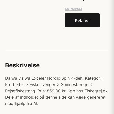
Køb her
Beskrivelse
Daiwa Daiwa Exceler Nordic Spin 4-delt. Kategori:
Produkter > Fiskestænger > Spinnestænger >
Rejsefiskestang. Pris: 859.00 kr. Køb hos Fiskegrej.dk.
Dele af indholdet på denne side kan være genereret
med hjælp fra AI.