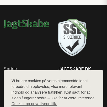
Forside
JAGTSKABE.DK
Produkter
Tlf. 78768672
Top Rabatter
Vi bruger cookies på vores hjemmeside for at
Mail:
hej@want.dk
Blog
forbedre din oplevelse, vise mere relevant
Kontakt
indhold og analysere trafikken. Kort sagt: for at
Cookie- og privatlivspolitik
siden fungerer bedre – ikke for at være irriterende.
Cookie- og privatlivspolitik.