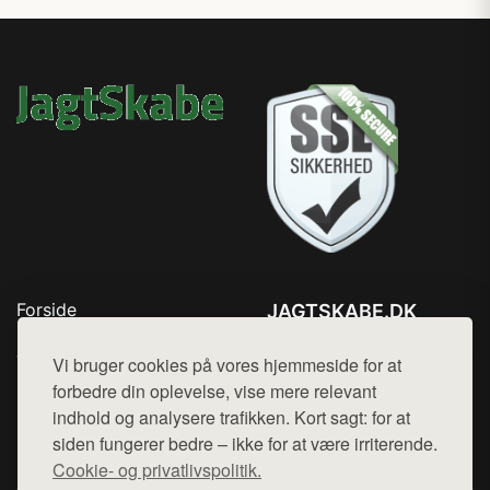
Forside
JAGTSKABE.DK
Produkter
Tlf. 78768672
Top Rabatter
Vi bruger cookies på vores hjemmeside for at
Mail:
hej@want.dk
Blog
forbedre din oplevelse, vise mere relevant
Kontakt
indhold og analysere trafikken. Kort sagt: for at
Cookie- og privatlivspolitik
siden fungerer bedre – ikke for at være irriterende.
Cookie- og privatlivspolitik.