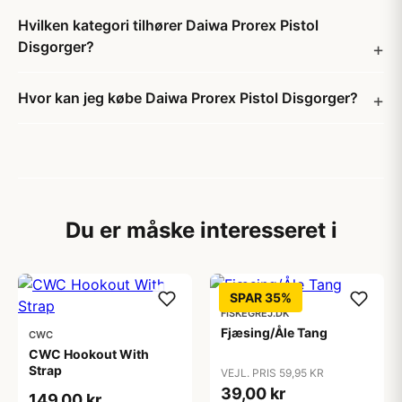
Hvilken kategori tilhører Daiwa Prorex Pistol
Disgorger?
Hvor kan jeg købe Daiwa Prorex Pistol Disgorger?
Du er måske interesseret i
SPAR 35%
FISKEGREJ.DK
Fjæsing/Åle Tang
CWC
CWC Hookout With
Strap
VEJL. PRIS 59,95 KR
39,00 kr
149,00 kr