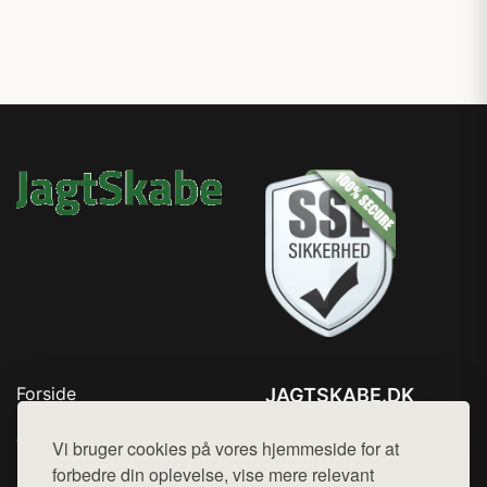
Forside
JAGTSKABE.DK
Produkter
Tlf. 78768672
Top Rabatter
Vi bruger cookies på vores hjemmeside for at
Mail:
hej@want.dk
Blog
forbedre din oplevelse, vise mere relevant