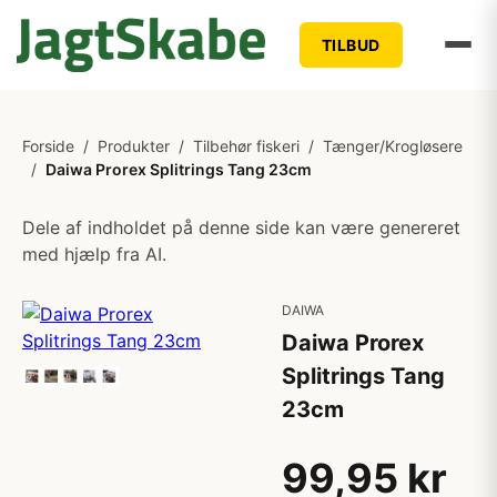
TILBUD
Forside
/
Produkter
/
Tilbehør fiskeri
/
Tænger/Krogløsere
/
Daiwa Prorex Splitrings Tang 23cm
Dele af indholdet på denne side kan være genereret
med hjælp fra AI.
DAIWA
Daiwa Prorex
Splitrings Tang
23cm
99,95 kr