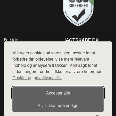
Forside
JAGTSKABE.DK
Produkter
Tlf. 78768672
Top Rabatter
Vi bruger cookies på vores hjemmeside for at
Mail:
hej@want.dk
Blog
forbedre din oplevelse, vise mere relevant
Kontakt
indhold og analysere trafikken. Kort sagt: for at
Cookie- og privatlivspolitik
siden fungerer bedre – ikke for at være irriterende.
Cookie- og privatlivspolitik.
Denne side er en del af want.dk, der udgiver en række
Accepter alle
hjemmesider med præsentation af forskellige produkter fra
diverse webshops. Der sælges ikke varer fra denne side - vi
Afvis ikke‑nødvendige
henviser til de shops, som sælger varen. Vi har heller ikke
varerne på lager.