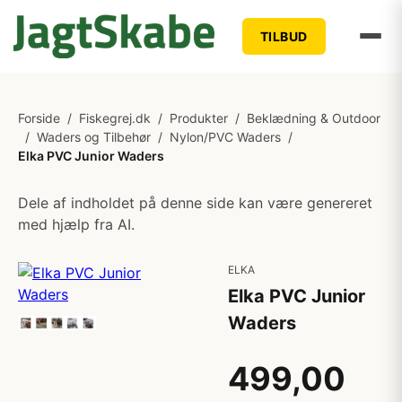
TILBUD
Forside
/
Fiskegrej.dk
/
Produkter
/
Beklædning & Outdoor
/
Waders og Tilbehør
/
Nylon/PVC Waders
/
Elka PVC Junior Waders
Dele af indholdet på denne side kan være genereret
med hjælp fra AI.
ELKA
Elka PVC Junior
Waders
499,00