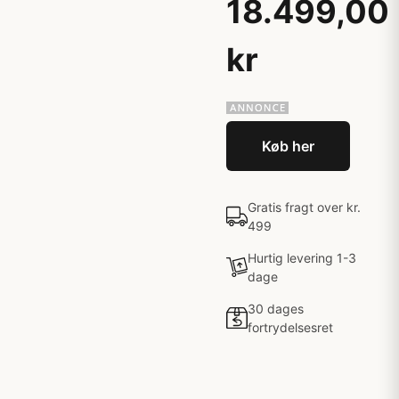
18.499,00
kr
Køb her
Gratis fragt over kr.
499
Hurtig levering 1-3
dage
30 dages
fortrydelsesret