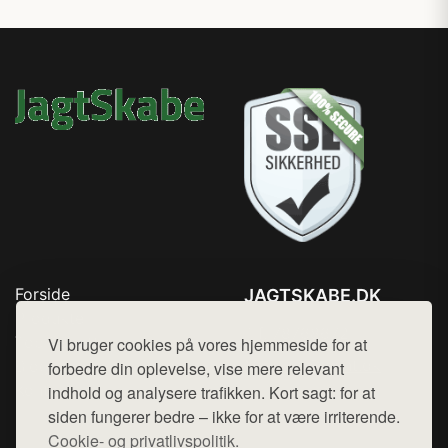
Forside
JAGTSKABE.DK
Produkter
Tlf. 78768672
Top Rabatter
Vi bruger cookies på vores hjemmeside for at
Mail:
hej@want.dk
Blog
forbedre din oplevelse, vise mere relevant
Kontakt
indhold og analysere trafikken. Kort sagt: for at
Cookie- og privatlivspolitik
siden fungerer bedre – ikke for at være irriterende.
Cookie- og privatlivspolitik.