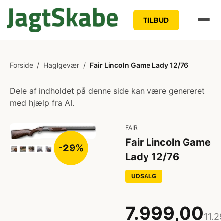
TILBUD
Forside
/
Haglgevær
/
Fair Lincoln Game Lady 12/76
Dele af indholdet på denne side kan være genereret
med hjælp fra AI.
FAIR
Fair Lincoln Game
-29%
Lady 12/76
UDSALG
7.999,00
11.