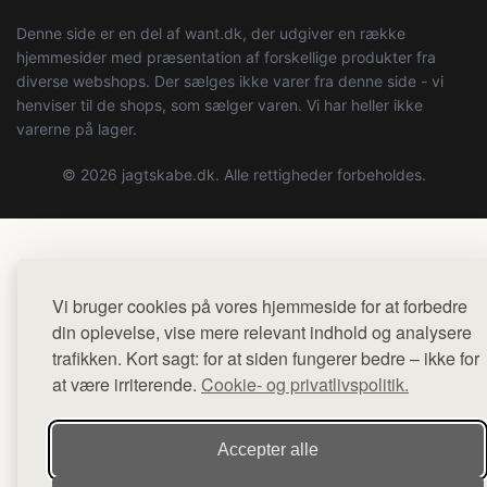
Denne side er en del af want.dk, der udgiver en række
hjemmesider med præsentation af forskellige produkter fra
diverse webshops. Der sælges ikke varer fra denne side - vi
henviser til de shops, som sælger varen. Vi har heller ikke
varerne på lager.
© 2026 jagtskabe.dk. Alle rettigheder forbeholdes.
Vi bruger cookies på vores hjemmeside for at forbedre
din oplevelse, vise mere relevant indhold og analysere
trafikken. Kort sagt: for at siden fungerer bedre – ikke for
at være irriterende.
Cookie- og privatlivspolitik.
Accepter alle