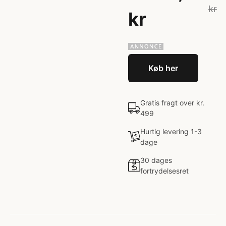
kr
kr
Køb her
Gratis fragt over kr.
499
Hurtig levering 1-3
dage
30 dages
fortrydelsesret