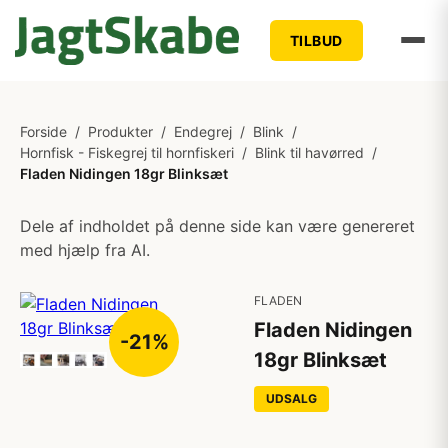
TILBUD
Forside
/
Produkter
/
Endegrej
/
Blink
/
Hornfisk - Fiskegrej til hornfiskeri
/
Blink til havørred
/
Fladen Nidingen 18gr Blinksæt
Dele af indholdet på denne side kan være genereret
med hjælp fra AI.
FLADEN
Fladen Nidingen
-21%
18gr Blinksæt
UDSALG