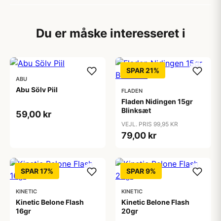
Du er måske interesseret i
SPAR 21%
ABU
Abu Sölv Piil
FLADEN
Fladen Nidingen 15gr
Blinksæt
59,00 kr
VEJL. PRIS 99,95 KR
79,00 kr
SPAR 17%
SPAR 9%
KINETIC
KINETIC
Kinetic Belone Flash
Kinetic Belone Flash
16gr
20gr