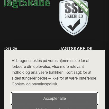
Forside
JAGTSKABE.DK
Produkter
Tlf. 78768672
Top Rabatter
Vi bruger cookies på vores hjemmeside for at
Mail:
hej@want.dk
Blog
forbedre din oplevelse, vise mere relevant
Kontakt
indhold og analysere trafikken. Kort sagt: for at
Cookie- og privatlivspolitik
siden fungerer bedre – ikke for at være irriterende.
Cookie- og privatlivspolitik.
Denne side er en del af want.dk, der udgiver en række
Accepter alle
hjemmesider med præsentation af forskellige produkter fra
diverse webshops. Der sælges ikke varer fra denne side - vi