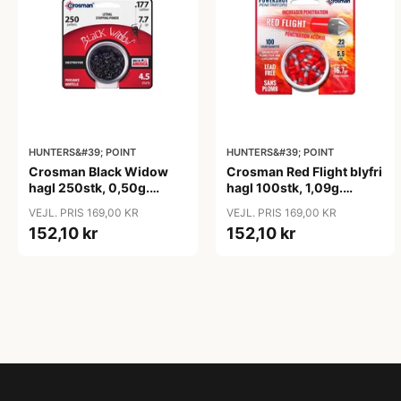
HUNTERS&#39; POINT
HUNTERS&#39; POINT
Crosman Black Widow
Crosman Red Flight blyfri
hagl 250stk, 0,50g.
hagl 100stk, 1,09g.
4,5mm
5,5mm
VEJL. PRIS 169,00 KR
VEJL. PRIS 169,00 KR
152,10 kr
152,10 kr