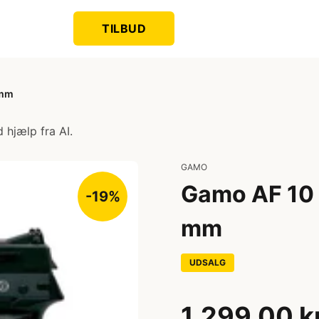
TILBUD
 mm
 hjælp fra AI.
GAMO
Gamo AF 10 -
-19%
mm
UDSALG
1.299,00 k