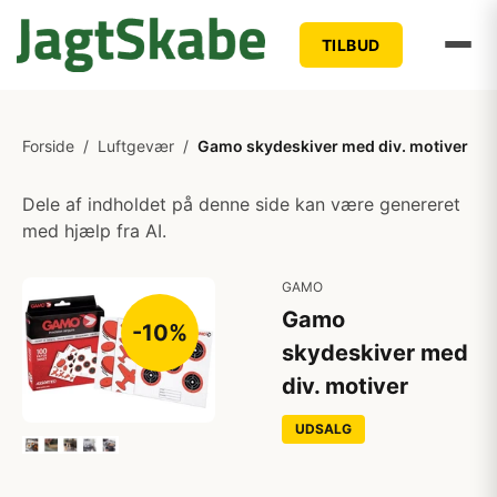
TILBUD
Forside
/
Luftgevær
/
Gamo skydeskiver med div. motiver
Dele af indholdet på denne side kan være genereret
med hjælp fra AI.
GAMO
Gamo
-10%
skydeskiver med
div. motiver
UDSALG