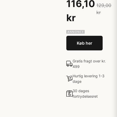
116,10
129,00
kr
kr
Køb her
Gratis fragt over kr.
499
Hurtig levering 1-3
dage
30 dages
fortrydelsesret