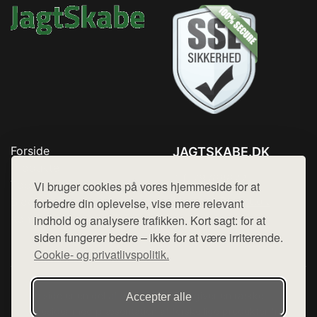
Forside
JAGTSKABE.DK
Produkter
Tlf. 78768672
Top Rabatter
Vi bruger cookies på vores hjemmeside for at
Mail:
hej@want.dk
Blog
forbedre din oplevelse, vise mere relevant
Kontakt
indhold og analysere trafikken. Kort sagt: for at
Cookie- og privatlivspolitik
siden fungerer bedre – ikke for at være irriterende.
Cookie- og privatlivspolitik.
Denne side er en del af want.dk, der udgiver en række
Accepter alle
hjemmesider med præsentation af forskellige produkter fra