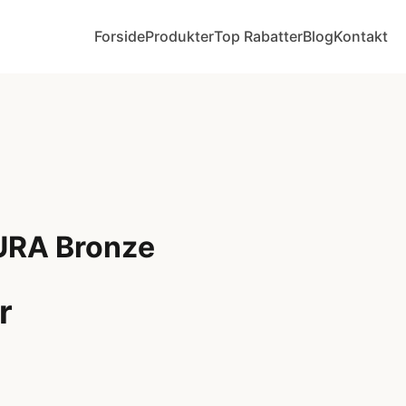
Forside
Produkter
Top Rabatter
Blog
Kontakt
URA Bronze
r