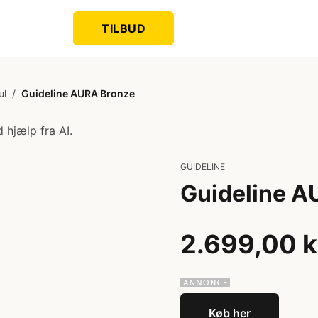
TILBUD
ul
/
Guideline AURA Bronze
 hjælp fra AI.
GUIDELINE
Guideline A
2.699,00 k
Køb her