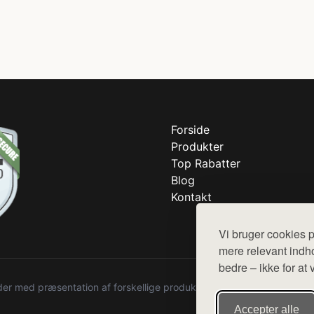
Forside
Produkter
Top Rabatter
Blog
Kontakt
Vi bruger cookies p
mere relevant indho
bedre – ikke for at 
r med præsentation af forskellige produkter fra diverse webshops. De
Accepter alle