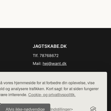
JAGTSKABE.DK
Tlf. 78768672
Mail:
hej@want.dk
Cookie- og privatlivspolitik
å vores hjemmeside for at forbedre din oplevelse, vise
ld og analysere trafikken. Kort sagt: for at siden fungerer
være irriterende.
Cookie- og privatlivspolitik.
r sælges ikke varer fra denne side - vi henviser til de shops,
Afvis ikke‑nødvendige
Indstillinger