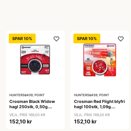
SPAR 10%
SPAR 10%
HUNTERS&#39; POINT
HUNTERS&#39; POINT
Crosman Black Widow
Crosman Red Flight blyfri
hagl 250stk, 0,50g.
hagl 100stk, 1,09g.
4,5mm
5,5mm
VEJL. PRIS 169,00 KR
VEJL. PRIS 169,00 KR
152,10 kr
152,10 kr