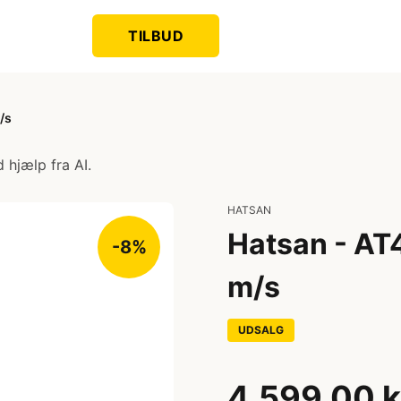
TILBUD
/s
 hjælp fra AI.
HATSAN
Hatsan - AT
-8%
m/s
UDSALG
4.599,00 k