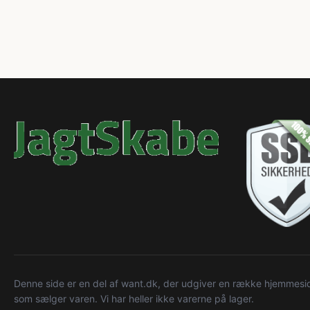
Denne side er en del af want.dk, der udgiver en række hjemmeside
som sælger varen. Vi har heller ikke varerne på lager.