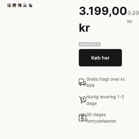
3.199,00
3.29
kr
kr
Køb her
Gratis fragt over kr.
499
Hurtig levering 1-3
dage
30 dages
fortrydelsesret