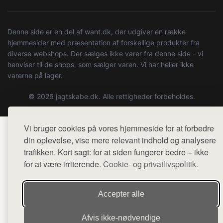
Denne side er en del af want.dk, der udgiver en række
hjemmesider med præsentation af forskellige produkter fra
diverse webshops. Der sælges ikke varer fra denne side - vi
henviser til de shops, som sælger varen. Vi har heller ikke
varerne på lager.
© 2026 jagtskabe.dk. Alle rettigheder forbeholdes.
Vi bruger cookies på vores hjemmeside for at forbedre
din oplevelse, vise mere relevant indhold og analysere
trafikken. Kort sagt: for at siden fungerer bedre – ikke
for at være irriterende.
Cookie- og privatlivspolitik.
Accepter alle
Afvis ikke‑nødvendige