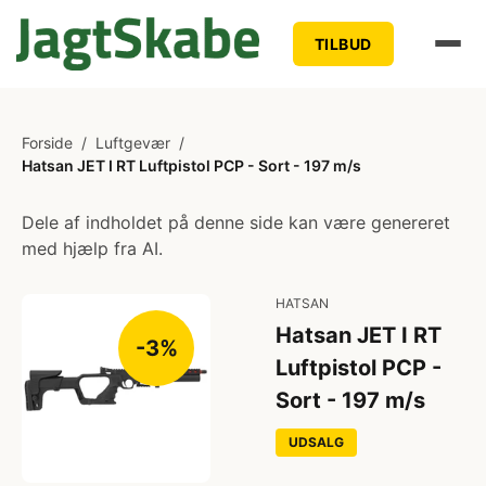
TILBUD
Forside
/
Luftgevær
/
Hatsan JET I RT Luftpistol PCP - Sort - 197 m/s
Dele af indholdet på denne side kan være genereret
med hjælp fra AI.
HATSAN
Hatsan JET I RT
-3%
Luftpistol PCP -
Sort - 197 m/s
UDSALG